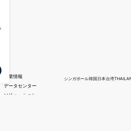
る
企業情報
シンガポール
韓国
日本
台湾
THAILA
データセンター
ソリューション
ニュース
マーケットインサイト
© 2026 Empyrion Digital
利用規約