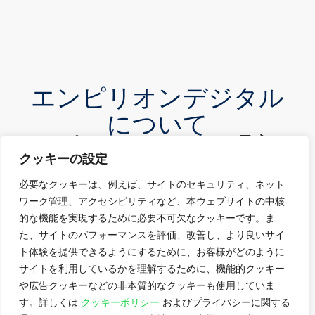
エンピリオンデジタル
について
エンピリオンデジタルは、最高の
グローバルスタンダードを提供す
クッキーの設定
るアジアの専門企業です。
必要なクッキーは、例えば、サイトのセキュリティ、ネット
エンピリオンデジタル（Empyrion Digital）ハイパ
ワーク管理、アクセシビリティなど、本ウェブサイトの中核
的な機能を実現するために必要不可欠なクッキーです。ま
ースケール、クラウド、エンタープライズ、ネット
た、サイトのパフォーマンスを評価、改善し、より良いサイ
ワーク企業向けのデータセンター設計において、顧
ト体験を提供できるようにするために、お客様がどのように
客中心の柔軟なアプローチでデジタル経済をリード
サイトを利用しているかを理解するために、機能的クッキー
する企業です。
や広告クッキーなどの非本質的なクッキーも使用していま
す。詳しくは
クッキーポリシー
およびプライバシーに関する