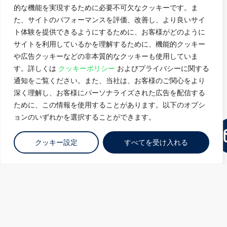
的な機能を実現するために必要不可欠なクッキーです。ま
た、サイトのパフォーマンスを評価、改善し、より良いサイ
ト体験を提供できるようにするために、お客様がどのように
立地がもたらす潤沢な通信
サイトを利用しているかを理解するために、機能的クッキー
インフラエコシステム
や広告クッキーなどの非本質的なクッキーも使用していま
す。詳しくは
クッキーポリシー
およびプライバシーに関する
バンコク中心部に位置するこのサイトは、地
通知をご覧ください。また、当社は、お客様のご関心をより
元の通信会社やメディア企業がビジネスリソ
深く理解し、お客様にパーソナライズされた広告を配信する
ースを統合し、接続ハブに近い場所にありま
ために、この情報を使用することがあります。以下のオプシ
す。
ョンのいずれかを選択することができます。
クッキー設定
すべてを受け入れる
効率的な設計
水とエネルギーの使用を削減するための
StatePoint液体冷却およびファンウォールシ
ステムを備えたグリーンビルディングデザイ
ン。