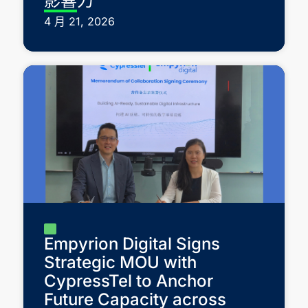
影響力
4 月 21, 2026
Empyrion Digital Signs
Strategic MOU with
CypressTel to Anchor
Future Capacity across