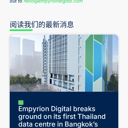
out to
hello@empyriondigital.com
阅读我们的最新消息
Empyrion Digital breaks
ground on its first Thailand
data centre in Bangkok’s