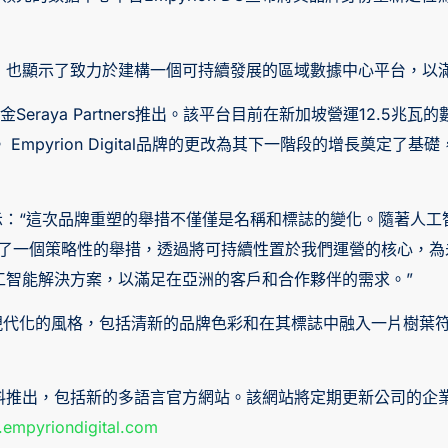
，也顯示了致力於建構一個可持續發展的區域數據中心平台，以
施基金Seraya Partners推出。該平台目前在新加坡營運12.
mpyrion Digital品牌的更改為其下一階段的增長奠定
rk Fong表示：“這次品牌重塑的舉措不僅僅是名稱和標誌的變化。
l的新身份代表了一個策略性的舉措，透過將可持續性置於我們運營的核
工智能解決方案，以滿足在亞洲的客戶和合作夥伴的需求。”
用前瞻性和現代化的風格，包括清新的品牌色彩和在其標誌中融入一片
料推出，包括新的多語言官方網站。該網站將定期更新公司的企
empyriondigital.com