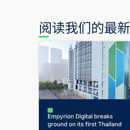
阅读我们的最
Empyrion Digital breaks
ground on its first Thailand