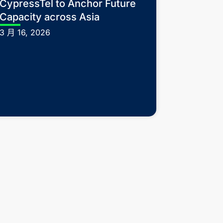
CypressTel to Anchor Future
Capacity across Asia
3 月 16, 2026