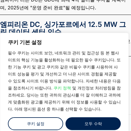
며, 2025년에 "운영 준비 완료"될 예정입니다.
엠피리온 DC, 싱가포르에서 12.5 MW 그
린 데이터 센터 인수
SG1 Dodid 데이터 센터는 하이퍼스케일 및 엔터프라이즈에 모
쿠키 기본 설정
두 대응 가능
필수 쿠키는 사이트 보안, 네트워크 관리 및 접근성 등 본 웹사
이트의 핵심 기능을 활성화하는 데 필요한 필수 쿠키입니다. 또
한 기능 쿠키 및 광고 쿠키와 같은 비필수 쿠키를 사용하여 사
회사 소개
싱가포르
이트 성능을 평가 및 개선하고 더 나은 사이트 경험을 제공할
데이터 센터
대한민국
일본
수 있도록 사이트 이용 방식을 파악합니다. 자세한 내용은 다음
솔루션
뉴스
대만
태국
을 참조하시기 바랍니다.
쿠키 정책
및 개인정보 처리방침을 참
마켓 인사이
문의하기
조하세요. 당사는 또한 귀하의 관심사를 더 잘 이해하고 귀하에
말레이시아
트
게 맞춤화된 광고를 제공하기 위해 이 정보를 사용할 수 있습니
다. 아래 명시된 옵션 중 하나를 선택할 수 있습니다.
© 2026 Empyrion Digital
이용 약관
개인정보 처리방침
쿠키 설정
모두 수락