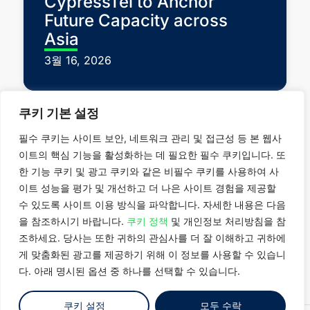
CypressTel to Anchor
Future Capacity across
Asia
3월 16, 2026
쿠키 기본 설정
필수 쿠키는 사이트 보안, 네트워크 관리 및 접근성 등 본 웹사
이트의 핵심 기능을 활성화하는 데 필요한 필수 쿠키입니다. 또
한 기능 쿠키 및 광고 쿠키와 같은 비필수 쿠키를 사용하여 사
이트 성능을 평가 및 개선하고 더 나은 사이트 경험을 제공할
회사 소개
싱가포르
수 있도록 사이트 이용 방식을 파악합니다. 자세한 내용은 다음
데이터 센터
을 참조하시기 바랍니다.
쿠키 정책
및 개인정보 처리방침을 참
대한민국
일본
솔루션
뉴스
조하세요. 당사는 또한 귀하의 관심사를 더 잘 이해하고 귀하에
대만
태국
마켓 인사이
게 맞춤화된 광고를 제공하기 위해 이 정보를 사용할 수 있습니
문의하기
말레이시아
다. 아래 명시된 옵션 중 하나를 선택할 수 있습니다.
트
쿠키 설정
모두 수락