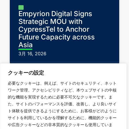
Empyrion Digital Signs
Strategic MOU with
CypressTel to Anchor
Future Capacity across
Asia
3月 16, 2026
クッキーの設定
必要なクッキーは、例えば、サイトのセキュリティ、ネット
ワーク管理、アクセシビリティなど、本ウェブサイトの中核
的な機能を実現するために必要不可欠なクッキーです。ま
た、サイトのパフォーマンスを評価、改善し、より良いサイ
企業情報
ト体験を提供できるようにするために、お客様がどのように
シンガポール
サイトを利用しているかを理解するために、機能的クッキー
データセンタ
韓国
日本
台湾
や広告クッキーなどの非本質的なクッキーも使用していま
ー
THAILAND