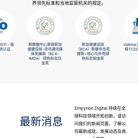
界领先标准和当地监管机关的规定。
荣获新加
新加坡建设局
Uptime Institute 第III
Uptime 
资讯通讯媒
（BCA）新建非住宅
级TCDD和TCCF认
理与营运
BCA-
建筑– 核心与外壳绿
证
绿色标志白
色标志铂金奖
奖
Empyrion Digital 持续在全
球科技领域开拓创新。请访
最新消息
问我们的新闻页面，了解公
司最新成就、发展动态及商