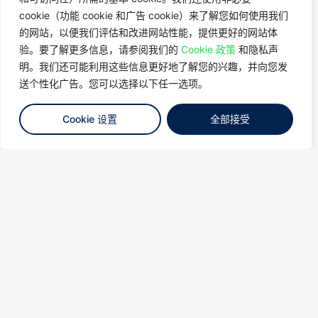
cookie（功能 cookie 和广告 cookie）来了解您如何使用我们
了解更多
的网站，以便我们评估和改进网站性能，提供更好的网站体
验。要了解更多信息，请参阅我们的
联络我们
Cookie 政策
和隐私声
明。我们还可能利用这些信息更好地了解您的兴趣，并向您发
送个性化广告。您可以选择以下任一选项。
Cookie 设置
全部接受
新加坡
韩国
日本
台湾
泰国
马来西亚
核心市场。未来就绪。
绿色数据中心。
通过了解客户的偏好、行为和期望,满足
客户的需求，致力于成为亚洲区内，最