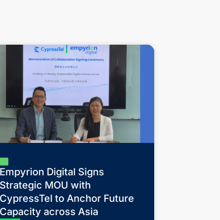
Empyrion Digital Signs
Strategic MOU with
CypressTel to Anchor Future
Capacity across Asia