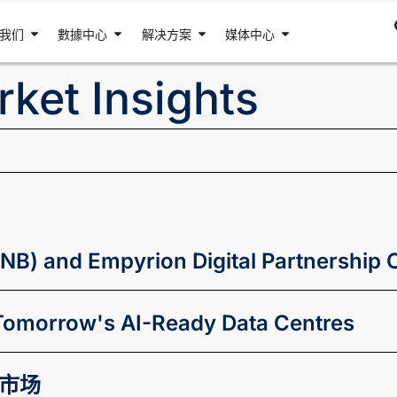
我们
數據中心
解决方案
媒体中心
rket Insights
NB) and Empyrion Digital Partnership
 Tomorrow's AI-Ready Data Centres
市场