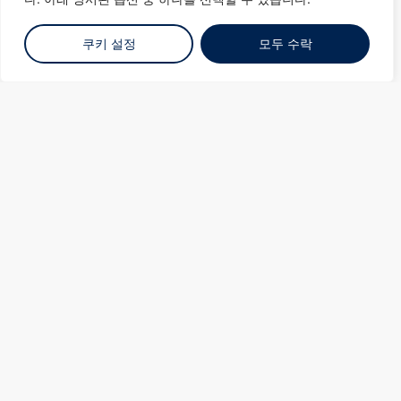
쿠키 설정
모두 수락
싱가포르
대한민국
일본
대만
동남아시아
핵심 시장. 미래 준비.
그린 데이터 센터.
엠피리온 디지털은 고객들이 원하는 곳과
목표로 하는 곳으로 함께 갈 수 있도록, 아
시아에서 선도적이고 신뢰받는 유연한 디지
털 인프라 플랫폼이 되고자 합니다.
엠피리온 디지털은 초대형 클라우드 컴퓨팅,
기업 및 급속히 성장하는 기술 기업을 위한 탁